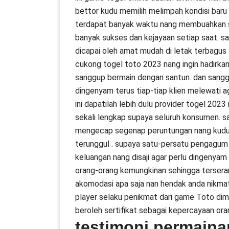
bettor kudu memilih melimpah kondisi baru
terdapat banyak waktu nang membuahkan s
banyak sukses dan kejayaan setiap saat. s
dicapai oleh amat mudah di letak terbagus 
cukong togel toto 2023 nang ingin hadirkan 
sanggup bermain dengan santun. dan sanggu
dingenyam terus tiap-tiap klien melewati a
ini dapatilah lebih dulu provider togel 20
sekali lengkap supaya seluruh konsumen. 
mengecap segenap peruntungan nang kudu di
terunggul . supaya satu-persatu pengagum
keluangan nang disaji agar perlu dingenya
orang-orang kemungkinan sehingga terserang
akomodasi apa saja nan hendak anda nikmat
player selaku penikmat dari game Toto dim
beroleh sertifikat sebagai kepercayaan or
testimoni permainan