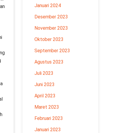
Januari 2024
kan
Desember 2023
November 2023
i
Oktober 2023
September 2023
ang
g
Agustus 2023
Juli 2023
ga
Juni 2023
April 2023
al
Maret 2023
ah
Februari 2023
i
Januari 2023