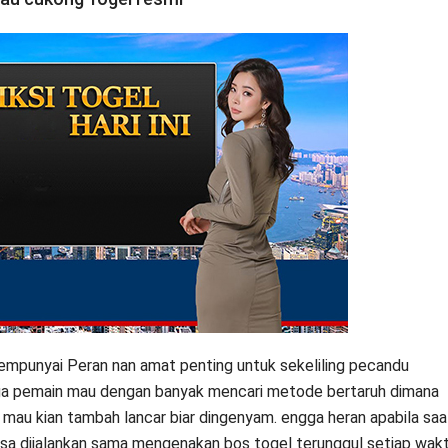
empunyai Peran nan amat penting untuk sekeliling pecandu
ngga pemain mau dengan banyak mencari metode bertaruh dimana
 mau kian tambah lancar biar dingenyam. engga heran apabila saa
 bisa dijalankan sama mengenakan bos togel terunggul setiap wakt