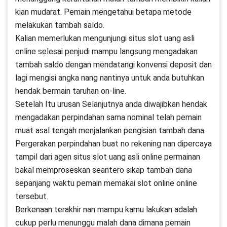
kian mudarat. Pemain mengetahui betapa metode
melakukan tambah saldo.
Kalian memerlukan mengunjungi situs slot uang asli
online selesai penjudi mampu langsung mengadakan
tambah saldo dengan mendatangi konvensi deposit dan
lagi mengisi angka nang nantinya untuk anda butuhkan
hendak bermain taruhan on-line.
Setelah Itu urusan Selanjutnya anda diwajibkan hendak
mengadakan perpindahan sama nominal telah pemain
muat asal tengah menjalankan pengisian tambah dana.
Pergerakan perpindahan buat no rekening nan dipercaya
tampil dari agen situs slot uang asli online permainan
bakal memproseskan seantero sikap tambah dana
sepanjang waktu pemain memakai slot online online
tersebut.
Berkenaan terakhir nan mampu kamu lakukan adalah
cukup perlu menunggu malah dana dimana pemain