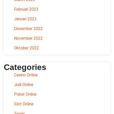
Februari 2023
Januari 2023
Desember 2022
November 2022
Oktober 2022
Categories
Casino Online
Judi Online
Poker Online
Slot Online
Togel