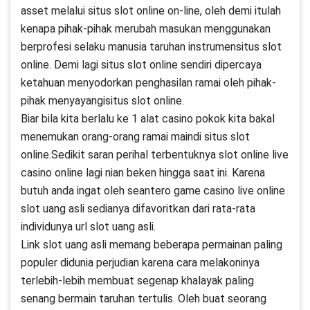
asset melalui situs slot online on-line, oleh demi itulah
kenapa pihak-pihak merubah masukan menggunakan
berprofesi selaku manusia taruhan instrumensitus slot
online. Demi lagi situs slot online sendiri dipercaya
ketahuan menyodorkan penghasilan ramai oleh pihak-
pihak menyayangisitus slot online.
Biar bila kita berlalu ke 1 alat casino pokok kita bakal
menemukan orang-orang ramai maindi situs slot
online.Sedikit saran perihal terbentuknya slot online live
casino online lagi nian beken hingga saat ini. Karena
butuh anda ingat oleh seantero game casino live online
slot uang asli sedianya difavoritkan dari rata-rata
individunya url slot uang asli.
Link slot uang asli memang beberapa permainan paling
populer didunia perjudian karena cara melakoninya
terlebih-lebih membuat segenap khalayak paling
senang bermain taruhan tertulis. Oleh buat seorang