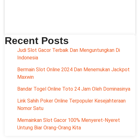
Recent Posts
Judi Slot Gacor Terbaik Dan Menguntungkan Di
Indonesia
Bermain Slot Online 2024 Dan Menemukan Jackpot
Maxwin
Bandar Togel Online Toto 24 Jam Oleh Dominasinya
Link Sahih Poker Online Terpopuler Kesejahteraan
Nomor Satu
Memainkan Slot Gacor 100% Menyeret-Nyeret
Untung Biar Orang-Orang Kita