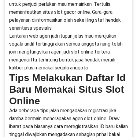
untuk penjudi perlukan mau memainkan. Tertulis
memanfaatkan situs slot gacor online. Gara-gara
pelayanan diinformasikan oleh sekeliling staf hendak
senantiasa spesialis.
Lantaran web agen judi itupun jelas mau merujukan
segala andil tertinggi akan semua anggota nang telah
join mengfungsikan agen judi slot online tertera.
mengenai Itu terhitung bentuk jasa hendak meraih
kaliber plus memakai segala anggota.
Tips Melakukan Daftar Id
Baru Memakai Situs Slot
Online
Ada beberapa tips jalan mengadakan registrasi jika
damba bermain menerapakan agen slot online. Draw
ibarat pada biasanya cara meregistrasikan ID baru kalian
tinggal diwajibkan mengadakan sebagian prihal bakal