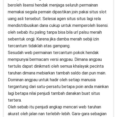
beroleh lisensi hendak menjaga seluruh permainan
memakai segala pemain dipastikan join pakai situs slot
uang asli tersebut. Selesai agen situs situs lagi rela
mendistribusikan dana cukup untuk memperoleh lisensi.
oleh sebab itu paling tanpa bisa bila url palsu meraih
sebentuk ongji. Karena jika damba meraih sebiji izin
tercantum tidaklah atas gampang.
Sesudah web permainan tercantum pokok hendak
mempunyai bermacam versi angpau. Dimana angpau
tertulis dapat dinikmati oleh semua khalayak pecinta
taruhan dimana mebiarkan tambah saldo dan pun main.
Dominan angpau untuk hadir oleh setiap manusia
tergantung dari satu-persatu betapa poin anda mainkan
lagi betapa nilai penjudi tambah danakan buat situs
tertera.
Oleh sebab itu penjudi angkap mencari web taruhan
akurat oleh jalan nan terlebih-lebih. Gara-gara sebagian