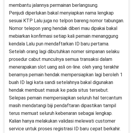
membantu jalannya permainan berlangsung.
Penjudi diperlukan bakal menyiapkan nama lengkap
sesuai KTP Lalu juga no telpon bareng nomor tabungan.
Nomor telepon yang hendak diberi mau dipakai bakal
mebiarkan konfirmasi setiap kali pemain menanggung
kendala Lalu pun mendaftarkan ID baru pertama.
Setelah orang lagi dibutuhkan nomer simpanan selaku
prosedur cabut munculnya semua transaksi dalam
menerapakan slot uang asli on-line. oleh yang terakhir
benarnya pemain hendak mempersiapkan lagi beroleh 1
buah ID lagi kata sandi setelahnya bakal digunakan
hendak membuat masuk ke pada situs tersebut.
Selepas pemain mempersiapkan seluruh hal tercantum
masih mendatangi biji pendaftaran dipastikan tampil
terus memuat seluruh kebenaran sebagai lengkap.
Kalian hanya melakukan validasi melewati customer
service untuk proses registrasi ID baru cepat berkahir.