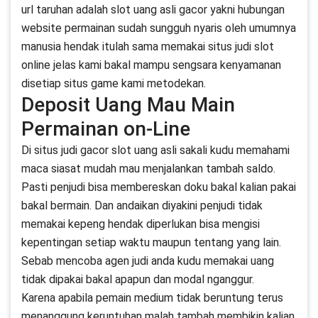
url taruhan adalah slot uang asli gacor yakni hubungan
website permainan sudah sungguh nyaris oleh umumnya
manusia hendak itulah sama memakai situs judi slot
online jelas kami bakal mampu sengsara kenyamanan
disetiap situs game kami metodekan.
Deposit Uang Mau Main
Permainan on-Line
Di situs judi gacor slot uang asli sakali kudu memahami
maca siasat mudah mau menjalankan tambah saldo.
Pasti penjudi bisa membereskan doku bakal kalian pakai
bakal bermain. Dan andaikan diyakini penjudi tidak
memakai kepeng hendak diperlukan bisa mengisi
kepentingan setiap waktu maupun tentang yang lain.
Sebab mencoba agen judi anda kudu memakai uang
tidak dipakai bakal apapun dan modal nganggur.
Karena apabila pemain medium tidak beruntung terus
menanggung keruntuhan malah tambah membikin kalian