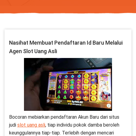
Nasihat Membuat Pendaftaran Id Baru Melalui
Agen Slot Uang Asli
Bocoran mebiarkan pendaftaran Akun Baru dari situs
judi
slot uang asli
, tiap individu pokok damba beroleh
keunggulannya tiap-tiap. Terlebih dengan mencari