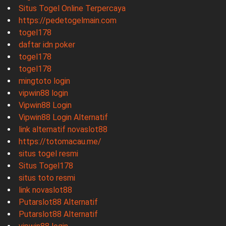
Situs Togel Online Terpercaya
https://pedetogelmain.com
togel178
daftar idn poker
togel178
togel178
mingtoto login
vipwin88 login
Vipwin88 Login
Vipwin88 Login Alternatif
link alternatif novaslot88
https://totomacau.me/
situs togel resmi
Situs Togel178
situs toto resmi
link novaslot88
Putarslot88 Alternatif
Putarslot88 Alternatif